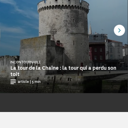
Voi
INCONTOURNABLE
La tour de la Chaîne : la tour qui a perdu son
toit
article | 5 min