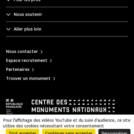
Nous soutenir
Aller plus loin
Nous contacter
Espace recrutement
Partenaires
Trouver un monument
Pour l’affichage des vidéos YouTube et du suivi d'audience, ce site
utilise des cookies nécessitant votre consentement
Mentions légales
|
Politique de confidentialité
|
Informations légales et administratives
|
Accessibilité
|
Plan du site
Tout accepter
Continuer sans accepter
Personnaliser