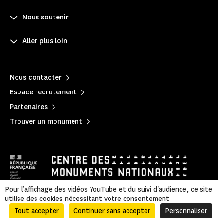
Nous soutenir
Aller plus loin
Nous contacter
Espace recrutement
Partenaires
Trouver un monument
Pour l’affichage des vidéos YouTube et du suivi d'audience, ce site
utilise des cookies nécessitant votre consentement
Mentions légales
|
Politique de confidentialité
|
Informations légales et administratives
|
Accessibilité
|
Plan du site
Tout accepter
Continuer sans accepter
Personnaliser